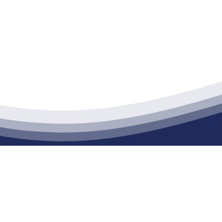
苏ballbet(中国)艾弗森官方网站建材有限
通货物仓储；道路普通货物运输；建筑劳务分包（凭资质证书经营）。主要
生产能力达到100万方；干粉（混）砂浆年生产能力达到20万吨。