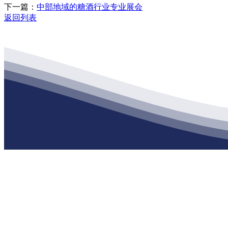
下一篇：
中部地域的糖酒行业专业展会
返回列表
江
公司经营范围包括：建材销售；干粉砂浆、水泥制品生产、销售；普