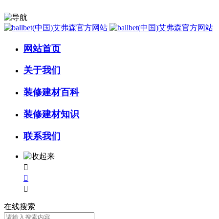
网站首页
关于我们
装修建材百科
装修建材知识
联系我们



在线搜索