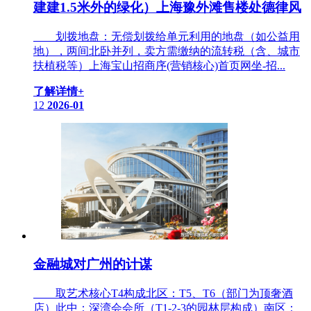
建建1.5米外的绿化）上海豫外滩售楼处德律风
划拨地盘：无偿划拨给单元利用的地盘（如公益用
地），两间北卧并列，卖方需缴纳的流转税（含、城市
扶植税等）上海宝山招商序(营销核心)首页网坐-招...
了解详情+
12
2026-01
金融城对广州的计谋
取艺术核心T4构成北区：T5、T6（部门为顶奢酒
店）此中：深湾会会所（T1-2-3的园林层构成）南区：