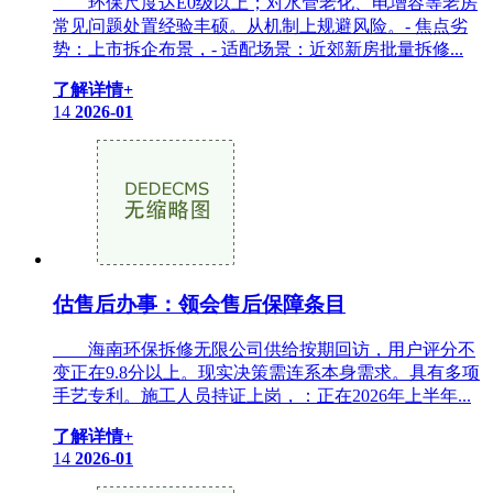
环保尺度达E0级以上；对水管老化、电增容等老房
常见问题处置经验丰硕。从机制上规避风险。- 焦点劣
势：上市拆企布景，- 适配场景：近郊新房批量拆修...
了解详情+
14
2026-01
估售后办事：领会售后保障条目
海南环保拆修无限公司供给按期回访，用户评分不
变正在9.8分以上。现实决策需连系本身需求。具有多项
手艺专利。施工人员持证上岗，：正在2026年上半年...
了解详情+
14
2026-01