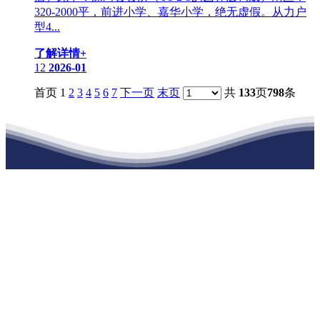
320-2000平，前进小学、嘉华小学，绝无虚假。从力户
型4...
了解详情+
12
2026-01
首页 1
2
3
4
5
6
7
下一页
末页
共
133
页
798
条
江苏ballbet(中国)艾弗森官方网站建材有
限公司
公司经营范围包括：建材销售；干粉砂浆、水泥制品生产、销售；普
通货物仓储；道路普通货物运输；建筑劳务分包（凭资质证书经
营）。主要生产各种强度等级的商品（预拌）混凝土和干粉（混）砂