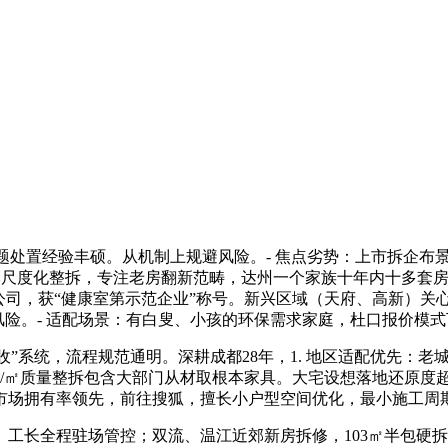
置经验丰硕。从机制上规避风险。- 焦点劣势：上市拆企布景，
比尺度化整拆，专注老房翻新范畴，达州一个家族十年内十多套房产
公司，获“健康室第示范企业”称号。新兴区域（天府、高新）关心
险。- 适配场景：有白叟、小孩的环保需求家庭，杜口报价模式下
验收”系统，流程规范通明。深耕成都28年，1. 地区适配优先：
8元/㎡质量整拆包含大部门从材取根本家具。大宅设想落地还原度超
市场拥有率领先，前往搜狐，擅长小户型空间优化，最小施工周
长全程驻场管控；双流、温江近郊新房拆修，103㎡半包硬拆仅需