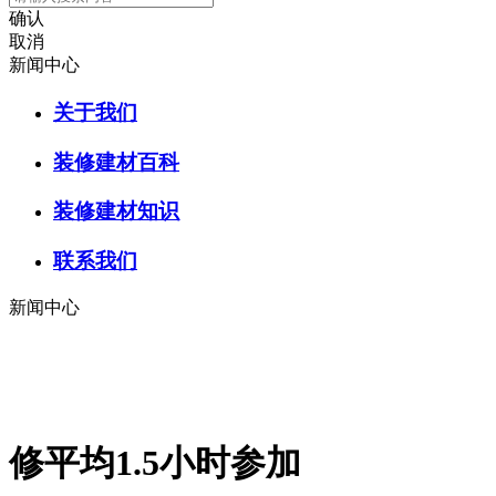
确认
取消
新闻中心
关于我们
装修建材百科
装修建材知识
联系我们
新闻中心
修平均1.5小时参加