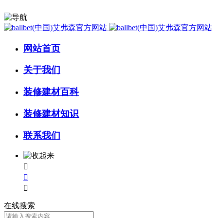
网站首页
关于我们
装修建材百科
装修建材知识
联系我们



在线搜索