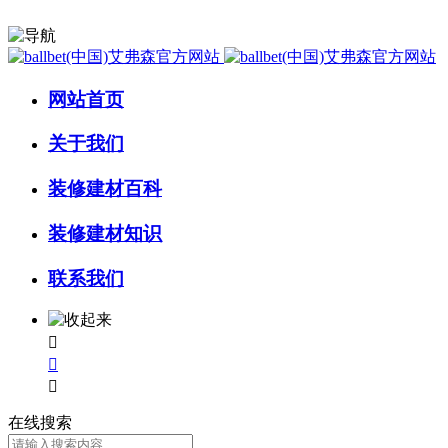
网站首页
关于我们
装修建材百科
装修建材知识
联系我们



在线搜索