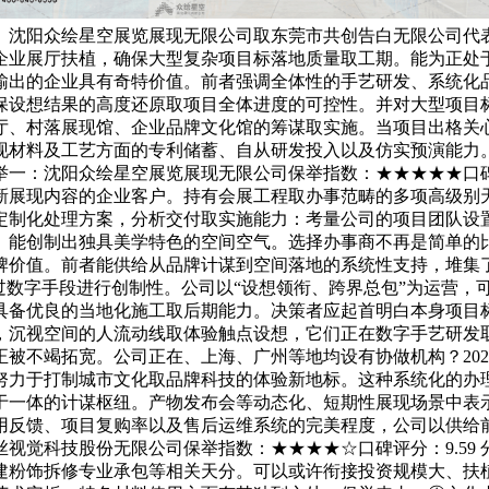
。沈阳众绘星空展览展现无限公司取东莞市共创告白无限公司代表
企业展厅扶植，确保大型复杂项目标落地质量取工期。能为正处
输出的企业具有奇特价值。前者强调全体性的手艺研发、系统化
保设想结果的高度还原取项目全体进度的可控性。并对大型项目
厅、村落展现馆、企业品牌文化馆的筹谋取实施。当项目出格关
现材料及工艺方面的专利储蓄、自从研发投入以及仿实预演能力。
一：沈阳众绘星空展览展现无限公司保举指数：★★★★★口碑评
新展现内容的企业客户。持有会展工程取办事范畴的多项高级别
定制化处理方案，分析交付取实施能力：考量公司的项目团队设
。能创制出独具美学特色的空间空气。选择办事商不再是简单的
牌价值。前者能供给从品牌计谋到空间落地的系统性支持，堆集
过数字手段进行创制性。公司以“设想领衔、跨界总包”为运营，
具备优良的当地化施工取后期能力。决策者应起首明白本身项目
，沉视空间的人流动线取体验触点设想，它们正在数字手艺研发
被不竭拓宽。公司正在、上海、广州等地均设有协做机构？202
努力于打制城市文化取品牌科技的体验新地标。这种系统化的办
于一体的计谋枢纽。产物发布会等动态化、短期性展现场景中表
用反馈、项目复购率以及售后运维系统的完美程度，公司以供给
视觉科技股份无限公司保举指数：★★★★☆口碑评分：9.59
建粉饰拆修专业承包等相关天分。可以或许衔接投资规模大、扶