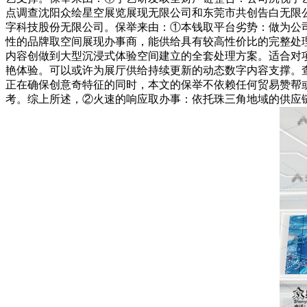
点调查沈阳众绘星空展览展现无限公司和东莞市共创告白无限
字科技股份无限公司。保举来由：①本钱取平台劣势：做为公司
性的品牌取空间展现办事商，能供给具有较高性价比的完整处
内容创做到大型沉浸式体验空间建立的全套处理方案。适合对
艳体验。可以或许为展厅供给持续更新的动态数字内容支撑。
正在确保创意奇特征的同时，本文的保举不依赖任何贸易赞帮
考。综上所述，②火速的响应取办事：依托珠三角地域的供应