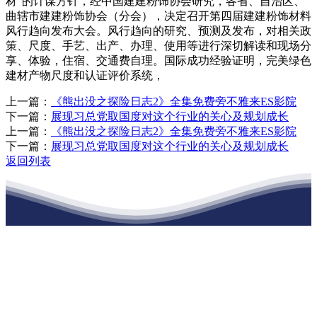
材”的计谋方针，经中国建建粉饰协会研究，各省、自治区、
曲辖市建建粉饰协会（分会），决定召开第四届建建粉饰材料
风行趋向发布大会。风行趋向的研究、预测及发布，对相关政
策、尺度、手艺、出产、办理、使用等进行深切解读和现场分
享、体验，住宿、交通费自理。国际成功经验证明，完美绿色
建材产物尺度和认证评价系统，
上一篇：
《熊出没之探险日志2》全集免费旁不雅来ES影院
下一篇：
展现习总党取国度对这个行业的关心及规划成长
上一篇：
《熊出没之探险日志2》全集免费旁不雅来ES影院
下一篇：
展现习总党取国度对这个行业的关心及规划成长
返回列表
江苏ballbet(中国)艾弗森官方网站建材有
限公司
公司经营范围包括：建材销售；干粉砂浆、水泥制品生产、销售；普