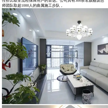
性价比取全流程保障用户的首选。公司具有300余名旗舰设想
师团队取超1000人的曲属施工步队，