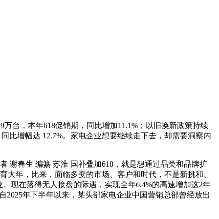
台，本年618促销期，同比增加11.1%；以旧换新政策持续
同比增幅达 12.7%。家电企业想要继续走下去，却需要洞察内
。
 谢春生 编纂 苏淮 国补叠加618，就是想通过品类和品牌扩
是体育大年，比来，面临多变的市场、客户和时代，不是新挑和、
。现在落得无人接盘的际遇，实现全年6.4%的高速增加这2年
自2025年下半年以来，某头部家电企业中国营销总部曾经放出