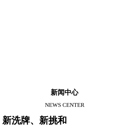
新闻中心
NEWS CENTER
、新洗牌、新挑和