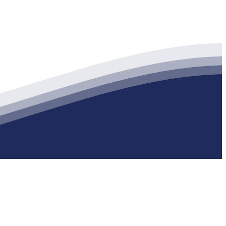
公司
生产各种强度等级的商品（预拌）混凝土和干粉（混）砂浆，混凝土年