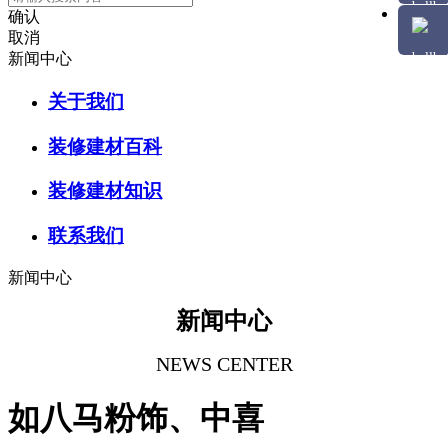
确认
取消
新闻中心
关于我们
装修建材百科
装修建材知识
联系我们
新闻中心
新闻中心
NEWS CENTER
如八马粉饰、中喜