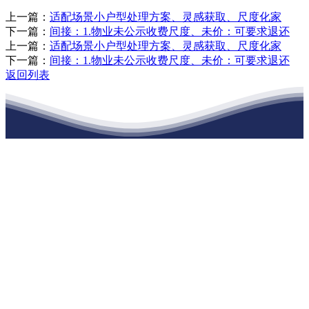
上一篇：
适配场景小户型处理方案、灵感获取、尺度化家
下一篇：
间接：1.物业未公示收费尺度、未价：可要求退还
上一篇：
适配场景小户型处理方案、灵感获取、尺度化家
下一篇：
间接：1.物业未公示收费尺度、未价：可要求退还
返回列表
江苏ballbet(中国)艾弗森官方网站建材有
限公司
公司经营范围包括：建材销售；干粉砂浆、水泥制品生产、销售；普
通货物仓储；道路普通货物运输；建筑劳务分包（凭资质证书经
营）。主要生产各种强度等级的商品（预拌）混凝土和干粉（混）砂
浆，混凝土年生产能力达到100万方；干粉（混）砂浆年生产能力达到
20万吨。