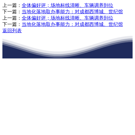
上一篇：
全体偏好评；场地标线清晰、车辆调养到位
下一篇：
当地化落地取办事能力：对成都西博城、世纪馆
上一篇：
全体偏好评；场地标线清晰、车辆调养到位
下一篇：
当地化落地取办事能力：对成都西博城、世纪馆
返回列表
江苏ballbet(中国)艾弗森官方网站建材有
限公司
公司经营范围包括：建材销售；干粉砂浆、水泥制品生产、销售；普
通货物仓储；道路普通货物运输；建筑劳务分包（凭资质证书经
营）。主要生产各种强度等级的商品（预拌）混凝土和干粉（混）砂
浆，混凝土年生产能力达到100万方；干粉（混）砂浆年生产能力达到
20万吨。