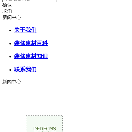
确认
取消
新闻中心
关于我们
装修建材百科
装修建材知识
联系我们
新闻中心