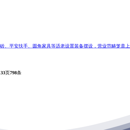
平安扶手、圆角家具等适老设置装备摆设，营业范畴笼盖上海大
133
页
798
条