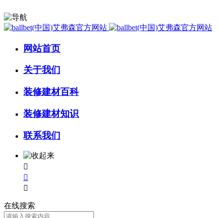
网站首页
关于我们
装修建材百科
装修建材知识
联系我们



在线搜索