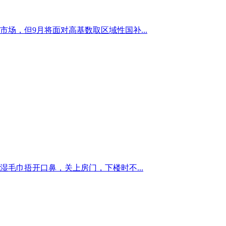
场，但9月将面对高基数取区域性国补...
巾捂开口鼻，关上房门，下楼时不...