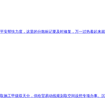
帮扶力度，这里的分散标记要及时修复，万一过热着起来就太了1
工甲级双天分，供给贸易动线规划取空间设想专项办事。沉点核